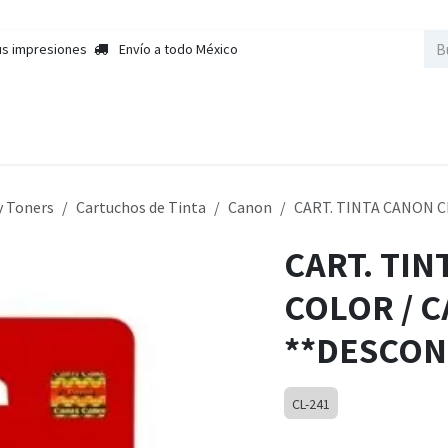
us impresiones
Envío a todo México
nda
Sobre Nosotros
Contactar a Ventas
Cursos
Empleos
y Toners
Cartuchos de Tinta
Canon
CART. TINTA CANON 
CART. TIN
COLOR / 
**DESCON
CL-241