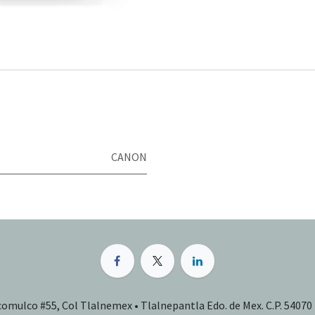
CANON
comulco #55, Col Tlalnemex • Tlalnepantla Edo. de Mex. C.P. 54070