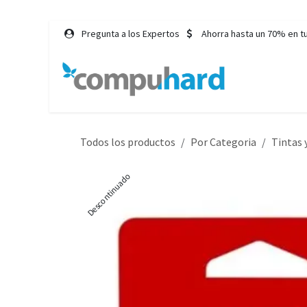
Ir al contenido
Pregunta a los Expertos
Ahorra hasta un 70% en t
Inicio
Tie
Todos los productos
Por Categoria
Tintas 
Descontinuado