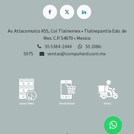
Av. Atlacomulco #55, Col Tlalnemex • Tlalnepantla Edo. de
Mex. C.P. 54070 • Mexico
55 5384-2444
55 2086-
5075
ventas@compuhard.com.mx