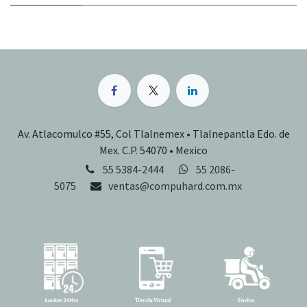
Av. Atlacomulco #55, Col Tlalnemex • Tlalnepantla Edo. de
Mex. C.P. 54070 • Mexico
55 5384-2444
55 2086-
5075
ventas@compuhard.com.mx