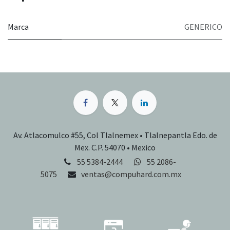
Marca
GENERICO
Av. Atlacomulco #55, Col Tlalnemex • Tlalnepantla Edo. de
Mex. C.P. 54070 • Mexico
55 5384-2444
55 2086-
5075
ventas@compuhard.com.mx