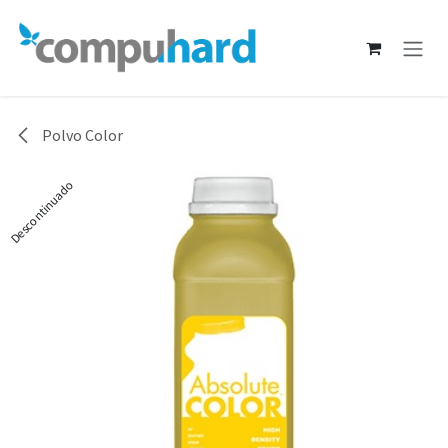
Ir al contenido
Polvo Color
Descontinuado