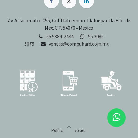
Av. Atlacomulco #55, Col Tlalnemex • Tlalnepantla Edo. de
Mex. C.P. 54070 • Mexico
55 5384-2444
55 2086-
5075
ventas@compuhard.com.mx
Política de cookies