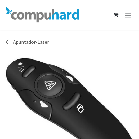
Ir al contenido
Apuntador-Laser