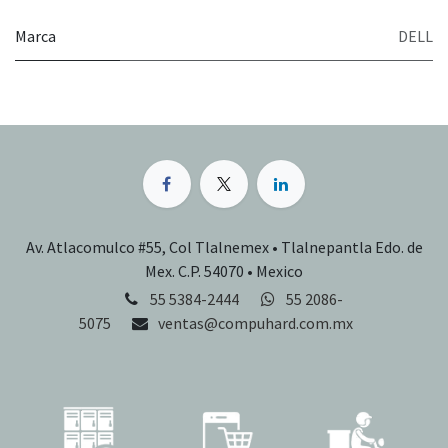
Marca
DELL
Av. Atlacomulco #55, Col Tlalnemex • Tlalnepantla Edo. de
Mex. C.P. 54070 • Mexico
55 5384-2444
55 2086-
5075
ventas@compuhard.com.mx