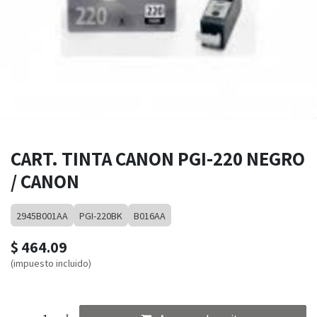
CART. TINTA CANON PGI-220 NEGRO
/ CANON
2945B001AA
PGI-220BK
B016AA
$
464.09
(impuesto incluido)