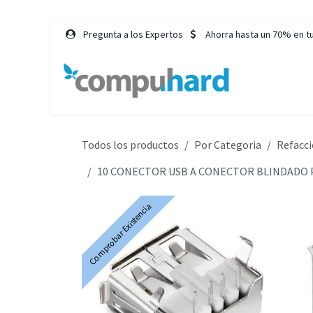
Ir al contenido
Pregunta a los Expertos
Ahorra hasta un 70% en t
Inicio
Tie
Todos los productos
Por Categoria
Refacc
10 CONECTOR USB A CONECTOR BLINDADO 
Comprobar Existencia