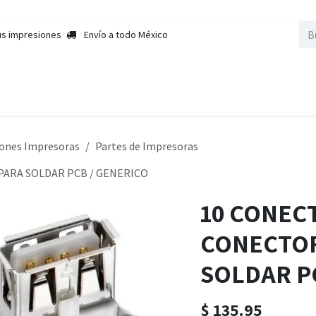
us impresiones
Envío a todo México
nda
Sobre Nosotros
Contactar a Ventas
Cursos
Empleos
iones Impresoras
Partes de Impresoras
PARA SOLDAR PCB / GENERICO
10 CONEC
CONECTOR
SOLDAR P
$
135.95