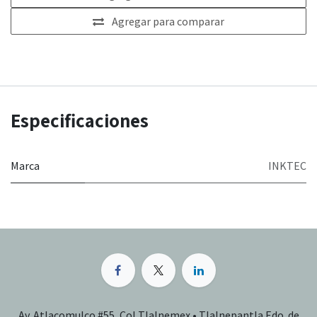
Agregar para comparar
Especificaciones
Marca
INKTEC
Av. Atlacomulco #55, Col Tlalnemex • Tlalnepantla Edo. de