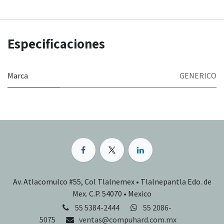
Especificaciones
Marca
GENERICO
Av. Atlacomulco #55, Col Tlalnemex • Tlalnepantla Edo. de
Mex. C.P. 54070 • Mexico
55 5384-2444
55 2086-
5075
ventas@compuhard.com.mx