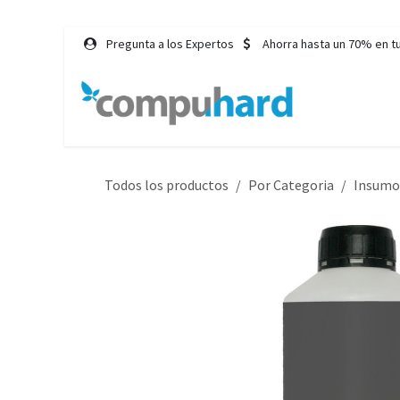
Ir al contenido
Pregunta a los Expertos
Ahorra hasta un 70% en t
Inicio
Tie
Todos los productos
Por Categoria
Insumo