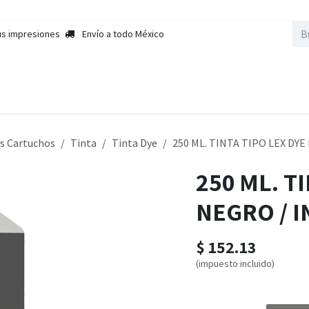
us impresiones
Envío a todo México
nda
Sobre Nosotros
Contactar a Ventas
Cursos
Empleos
s Cartuchos
Tinta
Tinta Dye
250 ML. TINTA TIPO LEX DY
250 ML. T
NEGRO / 
$
152.13
(impuesto incluido)