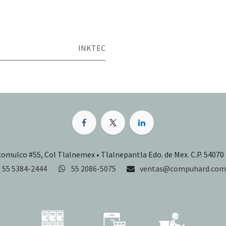
INKTEC
comulco #55, Col Tlalnemex • Tlalnepantla Edo. de Mex. C.P. 54070
55 5384-2444
55 2086-5075
ventas@compuhard.com