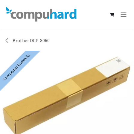
Ir al contenido
Brother DCP-8060
Comprobar Existencia