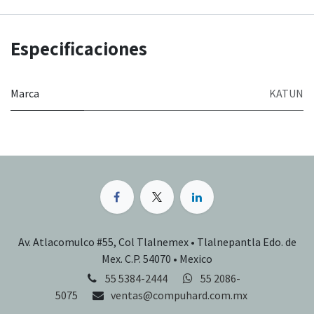
Especificaciones
Marca
KATUN
Av. Atlacomulco #55, Col Tlalnemex • Tlalnepantla Edo. de
Mex. C.P. 54070 • Mexico
55 5384-2444
55 2086-
5075
ventas@compuhard.com.mx