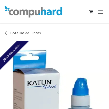
Ir al contenido
Botellas de Tintas
¡Stock Disponible!