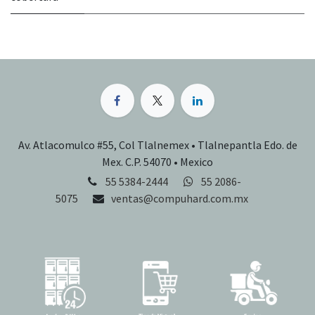
Av. Atlacomulco #55, Col Tlalnemex • Tlalnepantla Edo. de
Mex. C.P. 54070 • Mexico
55 5384-2444
55 2086-
5075
ventas@compuhard.com.mx