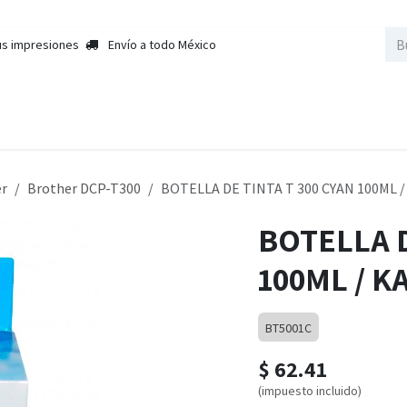
us impresiones
Envío a todo México
nda
Sobre Nosotros
Contactar a Ventas
Cursos
Empleos
er
Brother DCP-T300
BOTELLA DE TINTA T 300 CYAN 100ML 
BOTELLA D
100ML / K
BT5001C
$
62.41
(impuesto incluido)