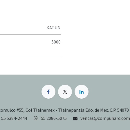
KATUN
5000
comulco #55, Col Tlalnemex • Tlalnepantla Edo. de Mex. C.P. 54070
55 5384-2444
55 2086-5075
ventas@compuhard.com