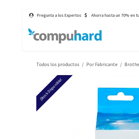
Ir al contenido
Pregunta a los Expertos
Ahorra hasta un 70% en t
Inicio
Tie
Todos los productos
Por Fabricante
Broth
¡Stock Disponible!