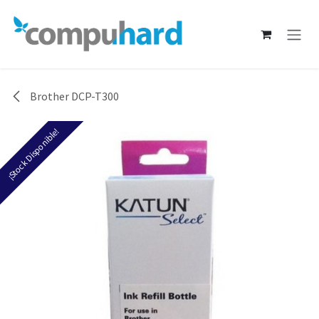
Ir al contenido
Brother DCP-T300
¡Stock Disponible!