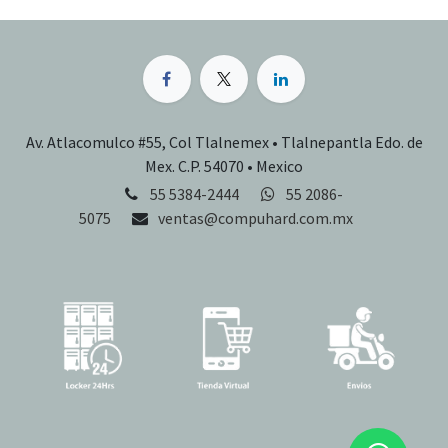
Av. Atlacomulco #55, Col Tlalnemex • Tlalnepantla Edo. de
Mex. C.P. 54070 • Mexico
55 5384-2444
55 2086-
5075
ventas@compuhard.com.mx