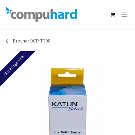
Ir al contenido
Brother DCP-T300
¡Stock Disponible!