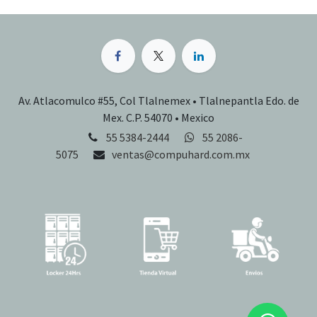
Av. Atlacomulco #55, Col Tlalnemex • Tlalnepantla Edo. de
Mex. C.P. 54070 • Mexico
55 5384-2444
55 2086-
5075
ventas@compuhard.com.mx