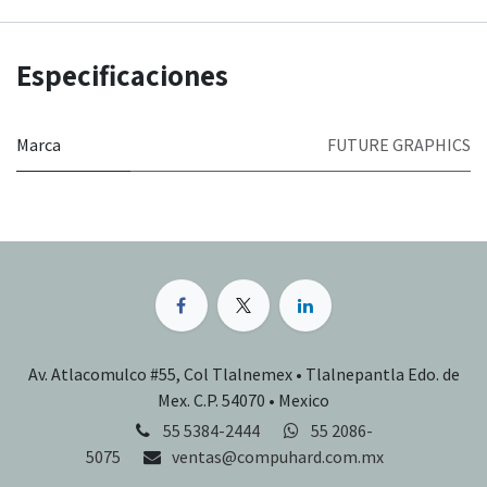
Especificaciones
Marca
FUTURE GRAPHICS
Av. Atlacomulco #55, Col Tlalnemex • Tlalnepantla Edo. de
Mex. C.P. 54070 • Mexico
55 5384-2444
55 2086-
5075
ventas@compuhard.com.mx