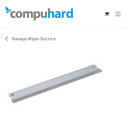
Ir al contenido
Navajas Wiper Doctors