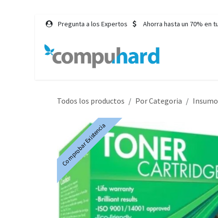
Ir al contenido
Pregunta a los Expertos
Ahorra hasta un 70% en t
Inicio
Tie
Todos los productos
Por Categoria
Insumo
Comprobar Existencia