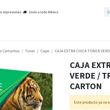
us impresiones
Envío a todo México
nda
Sobre Nosotros
Contactar a Ventas
Cursos
Empleos
s Cartuchos
Toner
Cajas
CAJA EXTRA CHICA TONER VER
CAJA EXT
VERDE / 
CARTON
Este producto ya no e