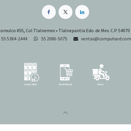
comulco #55, Col Tlalnemex • Tlalnepantla Edo. de Mex. C.P. 54070
55 5384-2444
55 2086-5075
ventas@compuhard.com