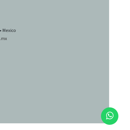
 • Mexico
.mx