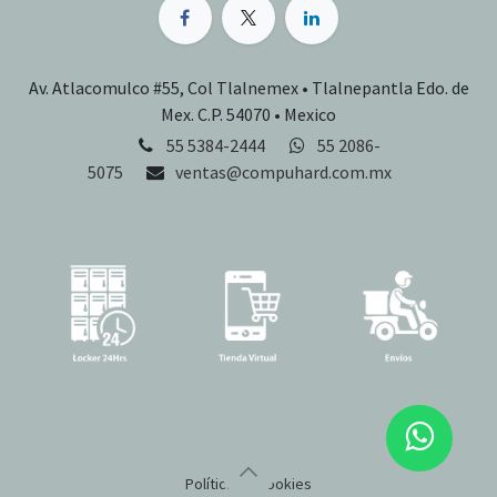
Av. Atlacomulco #55, Col Tlalnemex • Tlalnepantla Edo. de
Mex. C.P. 54070 • Mexico
55 5384-2444
55 2086-
5075
ventas@compuhard.com.mx
Política de cookies