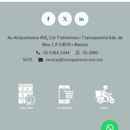
Av. Atlacomulco #55, Col Tlalnemex • Tlalnepantla Edo. de
Mex. C.P. 54070 • Mexico
55 5384-2444
55 2086-
5075
ventas@compuhard.com.mx