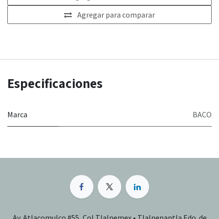
Agregar para comparar
Especificaciones
Marca
BACO
Av. Atlacomulco #55, Col Tlalnemex • Tlalnepantla Edo. de