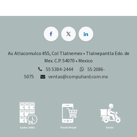
Av. Atlacomulco #55, Col Tlalnemex • Tlalnepantla Edo. de
Mex. C.P. 54070 • Mexico
55 5384-2444
55 2086-
5075
ventas@compuhard.com.mx