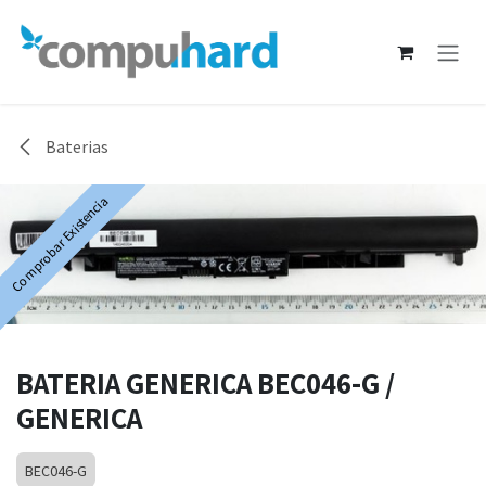
Ir al contenido
Baterias
Comprobar Existencia
BATERIA GENERICA BEC046-G /
GENERICA
BEC046-G