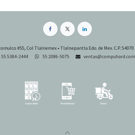
comulco #55, Col Tlalnemex • Tlalnepantla Edo. de Mex. C.P. 54070
55 5384-2444
55 2086-5075
ventas@compuhard.com