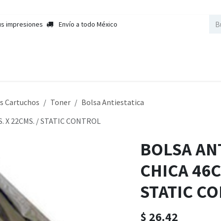
us impresiones
Envío a todo México
nda
Sobre Nosotros
Contactar a Ventas
Cursos
Empleos
s Cartuchos
Toner
Bolsa Antiestatica
 X 22CMS. / STATIC CONTROL
BOLSA AN
CHICA 46C
STATIC C
$
26.42