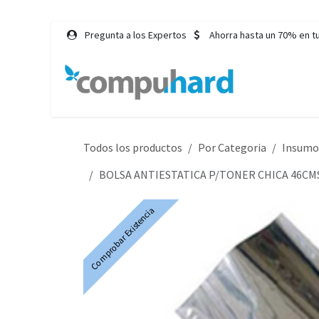
Ir al contenido
Pregunta a los Expertos
Ahorra hasta un 70% en t
Inicio
Tie
Todos los productos
Por Categoria
Insumo
BOLSA ANTIESTATICA P/TONER CHICA 46CMS.
Comprobar Existencia