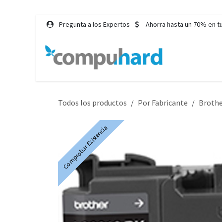
Ir al contenido
Pregunta a los Expertos
Ahorra hasta un 70% en t
Inicio
Tie
Todos los productos
Por Fabricante
Broth
Comprobar Existencia