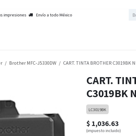
us impresiones
Envío a todo México
nda
Sobre Nosotros
Contactar a Ventas
Cursos
Empleos
er
Brother MFC-J5330DW
CART. TINTA BROTHER C3019BK 
CART. TI
C3019BK 
LC3019BK
$
1,036.63
(impuesto incluido)