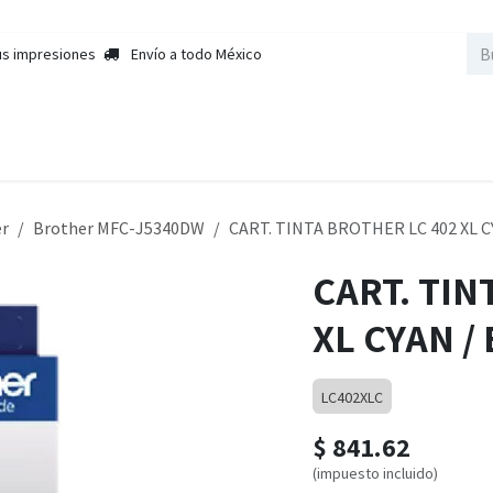
us impresiones
Envío a todo México
nda
Sobre Nosotros
Contactar a Ventas
Cursos
Empleos
er
Brother MFC-J5340DW
CART. TINTA BROTHER LC 402 XL 
CART. TIN
XL CYAN /
LC402XLC
$
841.62
(impuesto incluido)