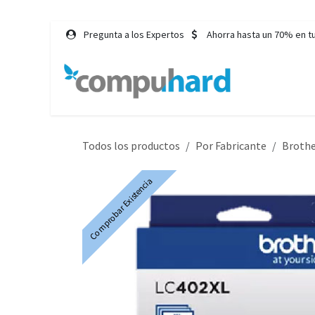
Ir al contenido
Pregunta a los Expertos
Ahorra hasta un 70% en t
Inicio
Tie
Todos los productos
Por Fabricante
Broth
Comprobar Existencia