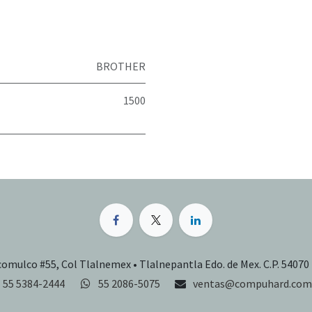
BROTHER
1500
comulco #55, Col Tlalnemex • Tlalnepantla Edo. de Mex. C.P. 54070
55 5384-2444
55 2086-5075
ventas@compuhard.com