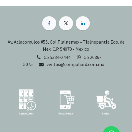
Av. Atlacomulco #55, Col Tlalnemex • Tlalnepantla Edo. de
Mex. C.P. 54070 • Mexico
55 5384-2444
55 2086-
5075
ventas@compuhard.com.mx