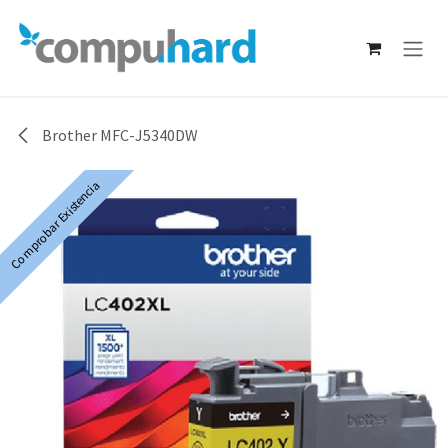
Ir al contenido
Brother MFC-J5340DW
Comprobar Existencia