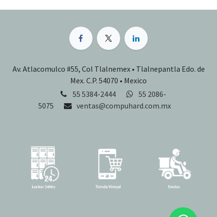
Av. Atlacomulco #55, Col Tlalnemex • Tlalnepantla Edo. de
Mex. C.P. 54070 • Mexico
55 5384-2444
55 2086-
5075
ventas@compuhard.com.mx