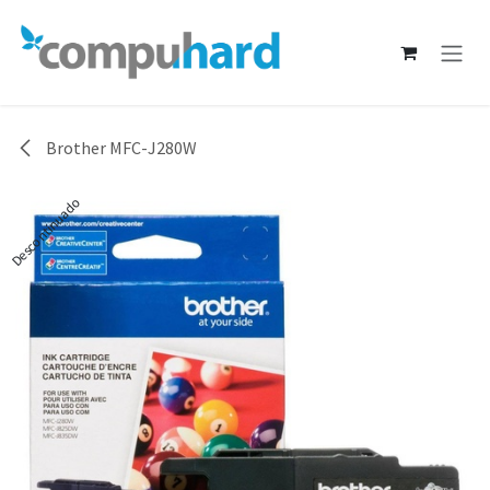
Ir al contenido
Brother MFC-J280W
Descontinuado