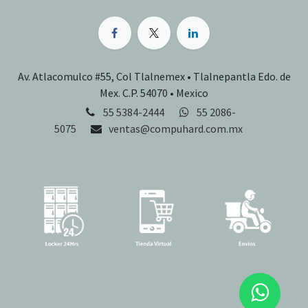
Av. Atlacomulco #55, Col Tlalnemex • Tlalnepantla Edo. de
Mex. C.P. 54070 • Mexico
55 5384-2444
55 2086-
5075
ventas@compuhard.com.mx