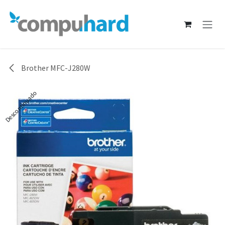
Ir al contenido
Brother MFC-J280W
Descontinuado