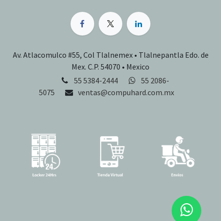
Av. Atlacomulco #55, Col Tlalnemex • Tlalnepantla Edo. de
Mex. C.P. 54070 • Mexico
55 5384-2444
55 2086-
5075
ventas@compuhard.com.mx