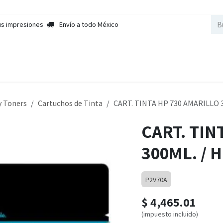
us impresiones
Envío a todo México
nda
Sobre Nosotros
Contactar a Ventas
Cursos
Empleos
y Toners
Cartuchos de Tinta
CART. TINTA HP 730 AMARILLO
CART. TIN
300ML. /
P2V70A
$
4,465.01
(impuesto incluido)