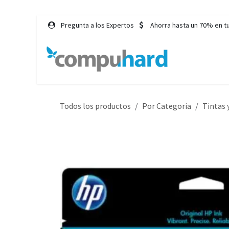
Ir al contenido
Pregunta a los Expertos
Ahorra hasta un 70% en t
Inicio
Tie
Todos los productos
Por Categoria
Tintas 