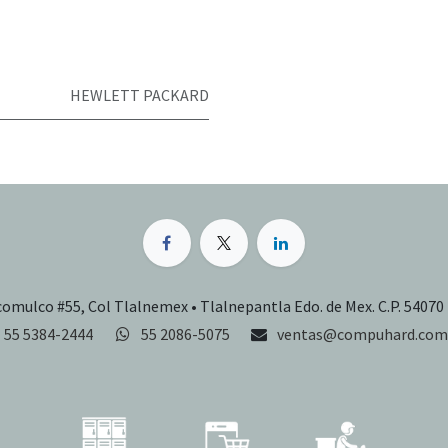
HEWLETT PACKARD
comulco #55, Col Tlalnemex • Tlalnepantla Edo. de Mex. C.P. 54070
55 5384-2444
55 2086-5075
ventas@compuhard.com