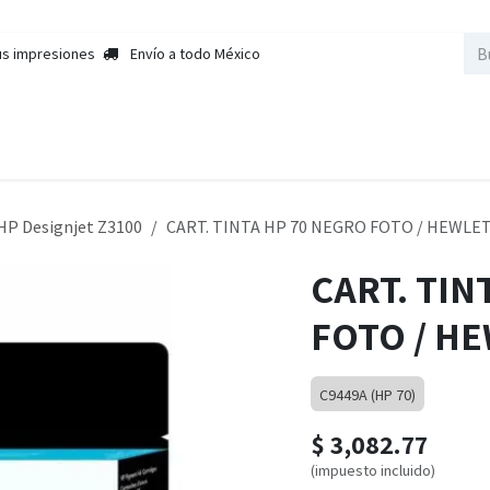
us impresiones
Envío a todo México
nda
Sobre Nosotros
Contactar a Ventas
Cursos
Empleos
HP Designjet Z3100
CART. TINTA HP 70 NEGRO FOTO / HEWLE
CART. TIN
FOTO / H
C9449A (HP 70)
$
3,082.77
(impuesto incluido)