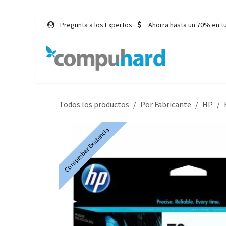
Ir al contenido
Pregunta a los Expertos
Ahorra hasta un 70% en t
Inicio
Tie
Todos los productos
Por Fabricante
HP
Comprobar Existencia