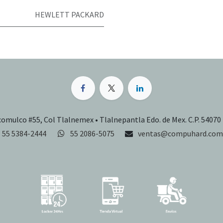
HEWLETT PACKARD
comulco #55, Col Tlalnemex • Tlalnepantla Edo. de Mex. C.P. 54070
55 5384-2444
55 2086-5075
ventas@compuhard.com