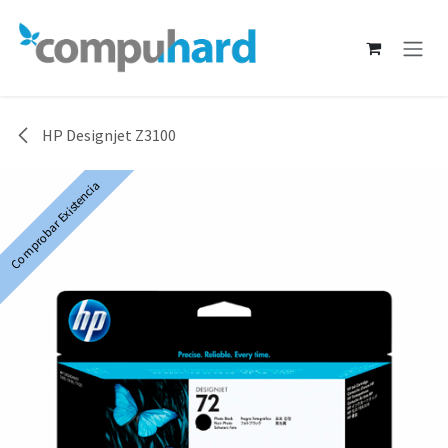
Ir al contenido
HP Designjet Z3100
Comprobar Existencia