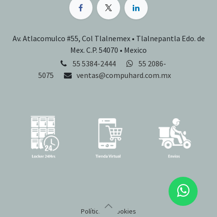
Av. Atlacomulco #55, Col Tlalnemex • Tlalnepantla Edo. de
Mex. C.P. 54070 • Mexico
55 5384-2444
55 2086-
5075
ventas@compuhard.com.mx
Política de cookies