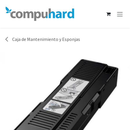
Ir al contenido
Caja de Mantenimiento y Esponjas