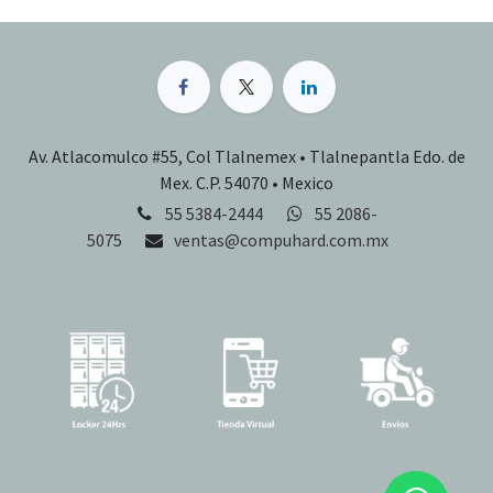
Av. Atlacomulco #55, Col Tlalnemex • Tlalnepantla Edo. de
Mex. C.P. 54070 • Mexico
55 5384-2444
55 2086-
5075
ventas@compuhard.com.mx