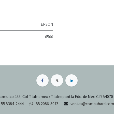
EPSON
6500
comulco #55, Col Tlalnemex • Tlalnepantla Edo. de Mex. C.P. 54070
55 5384-2444
55 2086-5075
ventas@compuhard.com