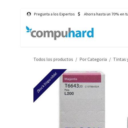
Ir al contenido
Pregunta a los Expertos
Ahorra hasta un 70% en t
Inicio
Tie
Todos los productos
Por Categoria
Tintas 
¡Stock Disponible!