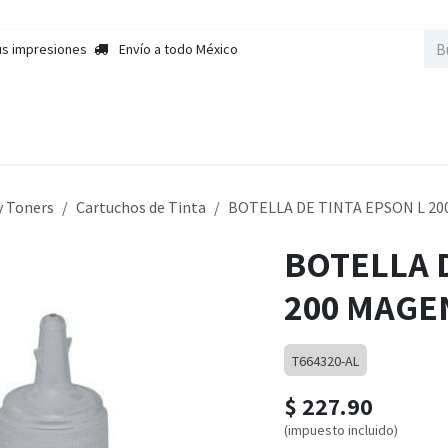
us impresiones
Envío a todo México
nda
Sobre Nosotros
Contactar a Ventas
Cursos
Empleos
y Toners
Cartuchos de Tinta
BOTELLA DE TINTA EPSON L 20
BOTELLA 
200 MAGEN
T664320-AL
$
227.90
(impuesto incluido)