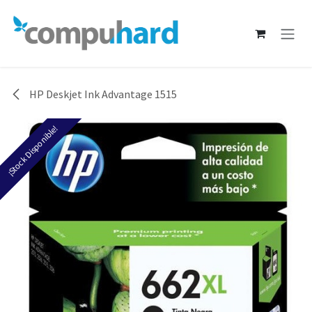
Ir al contenido
HP Deskjet Ink Advantage 1515
¡Stock Disponible!