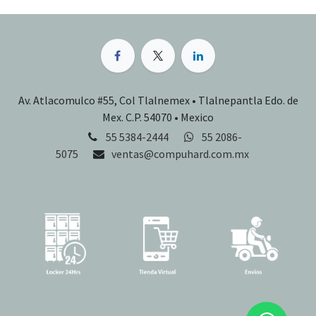
Av. Atlacomulco #55, Col Tlalnemex • Tlalnepantla Edo. de
Mex. C.P. 54070 • Mexico
55 5384-2444
55 2086-
5075
ventas@compuhard.com.mx