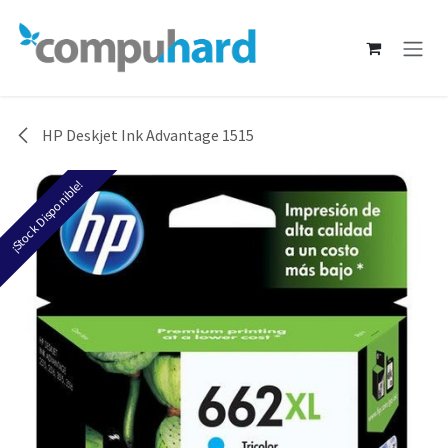
Ir al contenido
HP Deskjet Ink Advantage 1515
¡Stock Disponible!