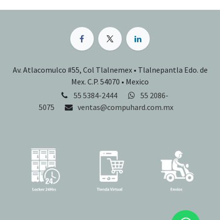
Av. Atlacomulco #55, Col Tlalnemex • Tlalnepantla Edo. de
Mex. C.P. 54070 • Mexico
55 5384-2444
55 2086-
5075
ventas@compuhard.com.mx