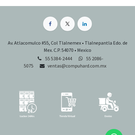
Av. Atlacomulco #55, Col Tlalnemex • Tlalnepantla Edo. de
Mex. C.P. 54070 • Mexico
55 5384-2444
55 2086-
5075
ventas@compuhard.com.mx