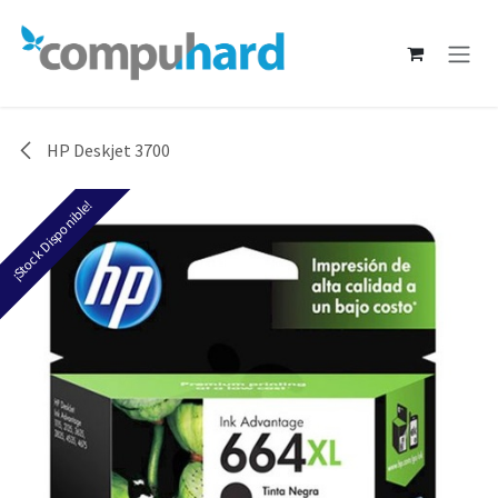
Ir al contenido
HP Deskjet 3700
¡Stock Disponible!