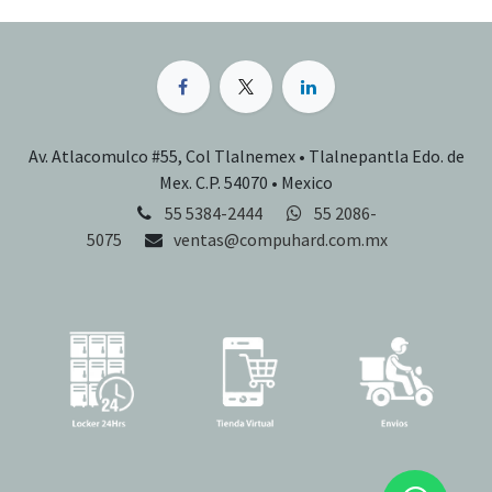
Av. Atlacomulco #55, Col Tlalnemex • Tlalnepantla Edo. de
Mex. C.P. 54070 • Mexico
55 5384-2444
55 2086-
5075
ventas@compuhard.com.mx