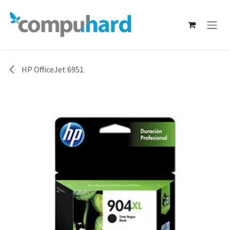
Ir al contenido
HP OfficeJet 6951