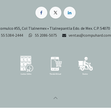
comulco #55, Col Tlalnemex • Tlalnepantla Edo. de Mex. C.P. 54070
55 5384-2444
55 2086-5075
ventas@compuhard.com