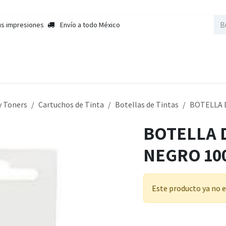
us impresiones
Envío a todo México
nda
Sobre Nosotros
Contactar a Ventas
Cursos
Empleos
y Toners
Cartuchos de Tinta
Botellas de Tintas
BOTELLA D
BOTELLA D
NEGRO 100
Este producto ya no e