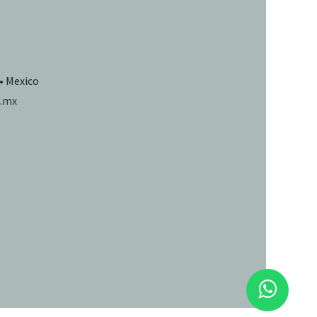
 • Mexico
.mx