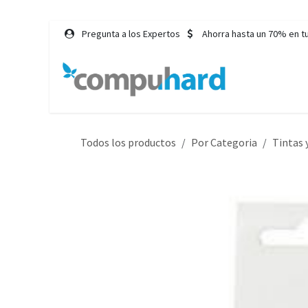
Ir al contenido
Pregunta a los Expertos
Ahorra hasta un 70% en t
Inicio
Tie
Todos los productos
Por Categoria
Tintas 