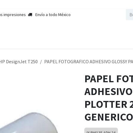
us impresiones
Envío a todo México
nda
Sobre Nosotros
Contactar a Ventas
Cursos
Empleos
HP DesignJet T250
PAPEL FOTOGRAFICO ADHESIVO GLOSSY PA
PAPEL FO
ADHESIVO
PLOTTER 
GENERIC
IX PHI135 ADH 24