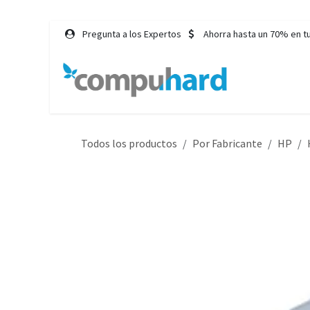
Ir al contenido
Pregunta a los Expertos
Ahorra hasta un 70% en t
Inicio
Tie
Todos los productos
Por Fabricante
HP