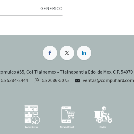
GENERICO
comulco #55, Col Tlalnemex • Tlalnepantla Edo. de Mex. C.P. 54070
55 5384-2444
55 2086-5075
ventas@compuhard.com