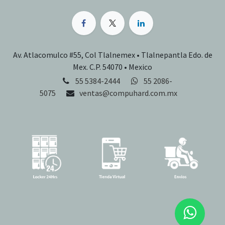
Av. Atlacomulco #55, Col Tlalnemex • Tlalnepantla Edo. de
Mex. C.P. 54070 • Mexico
55 5384-2444
55 2086-
5075
ventas@compuhard.com.mx