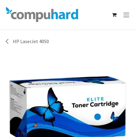
Ir al contenido
HP LaserJet 4050