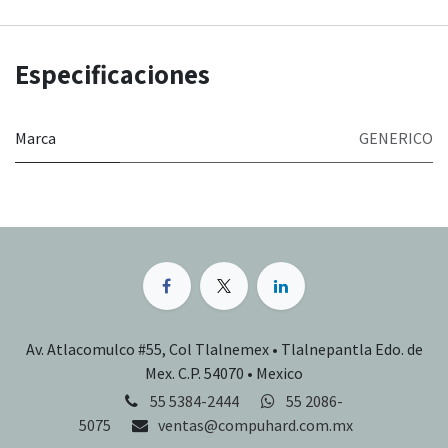
Especificaciones
Marca
GENERICO
Av. Atlacomulco #55, Col Tlalnemex • Tlalnepantla Edo. de
Mex. C.P. 54070 • Mexico
55 5384-2444
55 2086-
5075
ventas@compuhard.com.mx