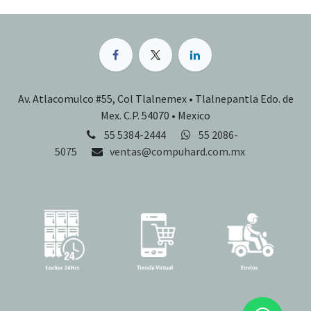
Av. Atlacomulco #55, Col Tlalnemex • Tlalnepantla Edo. de
Mex. C.P. 54070 • Mexico
55 5384-2444
55 2086-
5075
ventas@compuhard.com.mx