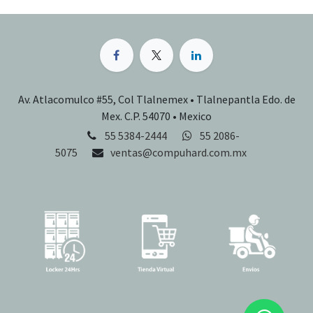
Av. Atlacomulco #55, Col Tlalnemex • Tlalnepantla Edo. de
Mex. C.P. 54070 • Mexico
55 5384-2444
55 2086-
5075
ventas@compuhard.com.mx