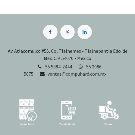
Av. Atlacomulco #55, Col Tlalnemex • Tlalnepantla Edo. de
Mex. C.P. 54070 • Mexico
55 5384-2444
55 2086-
5075
ventas@compuhard.com.mx