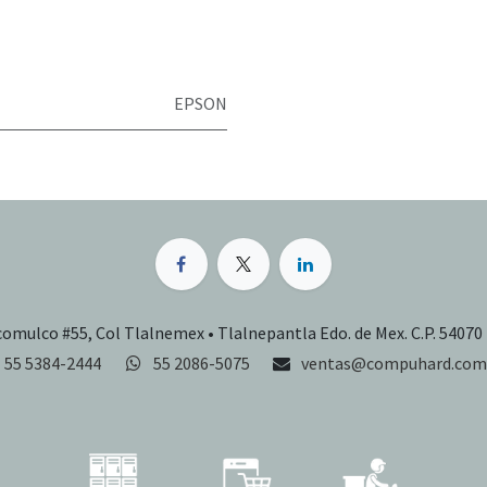
EPSON
comulco #55, Col Tlalnemex • Tlalnepantla Edo. de Mex. C.P. 54070
55 5384-2444
55 2086-5075
ventas@compuhard.com