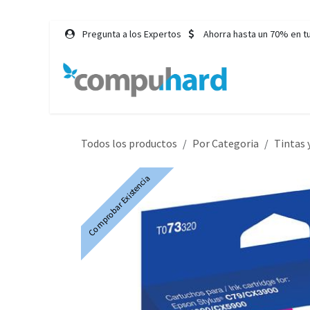
Ir al contenido
Pregunta a los Expertos
Ahorra hasta un 70% en t
Inicio
Tie
Todos los productos
Por Categoria
Tintas 
Comprobar Existencia