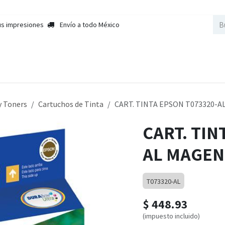
us impresiones
Envío a todo México
nda
Sobre Nosotros
Contactar a Ventas
Cursos
Empleos
y Toners
Cartuchos de Tinta
CART. TINTA EPSON T073320-A
CART. TIN
AL MAGEN
T073320-AL
$
448.93
(impuesto incluido)