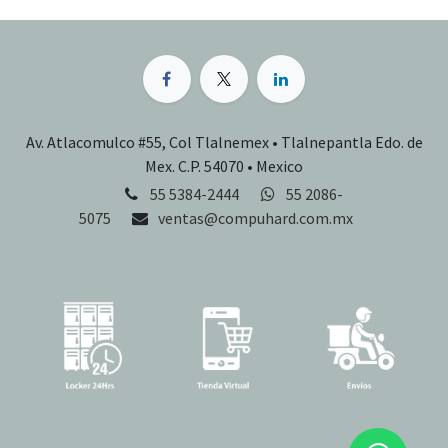
Av. Atlacomulco #55, Col Tlalnemex • Tlalnepantla Edo. de
Mex. C.P. 54070 • Mexico
55 5384-2444
55 2086-
5075
ventas@compuhard.com.mx